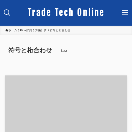
Trade Tech Online
ホーム
Pine辞典
算術計算
符号と桁合わせ
符号と桁合わせ
– tax –