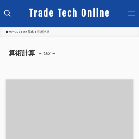
Trade Tech Online
ホーム
Pine辞典
算術計算
算術計算
– tax –