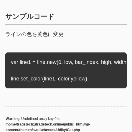
サンプルコード
ラインの色を黄色に変更
var line1 = line.new(0, low, bar_index, high, width=5
line.set_color(line1, color.yellow)
Warning
: Undefined array key 0 in
/home/tradetech1/tradetech.online/public_html/wp-
content/themes/swell/classes/Utility/Get.php