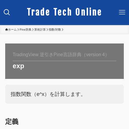
Trade Tech Online
ホーム
Pine辞典
算術計算
指数/対数
TradingView 逆引きPine言語辞典（version 4）
exp
指数関数（e^x）を計算します。
定義