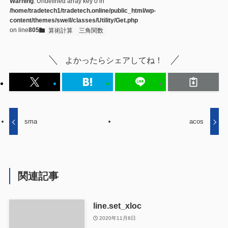
Warning
: Undefined array key 0 in
/home/tradetech1/tradetech.online/public_html/wp-
content/themes/swell/classes/Utility/Get.php
on line
805
算術計算
三角関数
よかったらシェアしてね！
sma
acos
関連記事
line.set_xloc
2020年11月8日