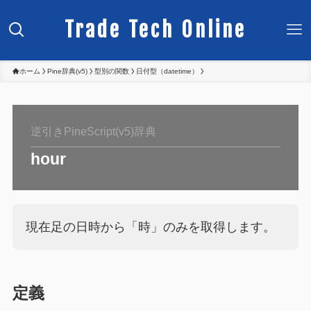
Trade Tech Online
ホーム
Pine辞典(v5)
型別の関数
日付型（datetime）
逆引きPineScript(v5)辞典
hour
現在足の日時から「時」のみを取得します。
定義