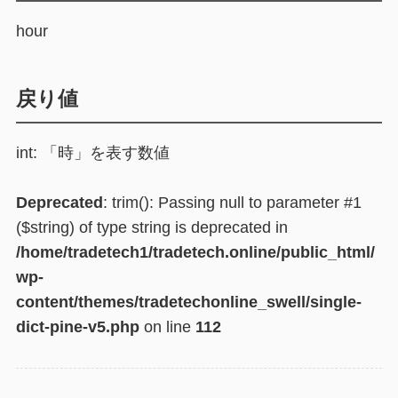
hour
戻り値
int: 「時」を表す数値
Deprecated
: trim(): Passing null to parameter #1
($string) of type string is deprecated in
/home/tradetech1/tradetech.online/public_html/
wp-
content/themes/tradetechonline_swell/single-
dict-pine-v5.php
on line
112