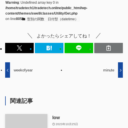
Warning
: Undefined array key 0 in
/home/tradetech1/tradetech.online/public_html/wp-
content/themes/swell/classes/Utility/Get.php
on line
805
型別の関数
日付型（datetime）
よかったらシェアしてね！
weekofyear
minute
関連記事
low
2023年10月25日