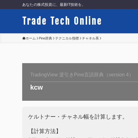
あなたの株式投資に、最新IT技術を。
Trade Tech Online
ホーム
Pine辞典
テクニカル指標
チャネル系
TradingView 逆引きPine言語辞典（version 4）
kcw
ケルトナー・チャネル幅を計算します。
【計算方法】