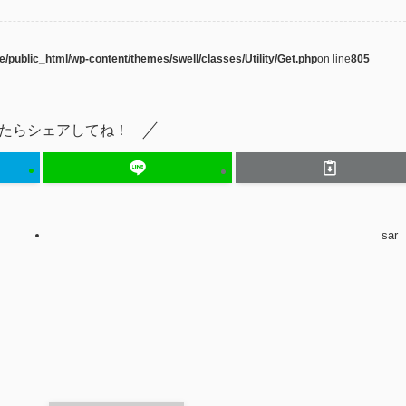
e/public_html/wp-content/themes/swell/classes/Utility/Get.php
on line
805
たらシェアしてね！
sar