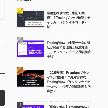
業種別株価指数（東証33業
種）をTradingViewで確認！テ
ィッカー（シンボルコード）一
覧
TradingViewで株価データの遅
延が発生する理由と解決方法
（リアルタイムデータ月額購読
手順）
【2025年版】Premiumプラン
が9万円割引！？絶対お得な
TradingViewブラックフライデ
ーセール、今年の開催期間と内
容は？
【画像で解説】TradingViewチ