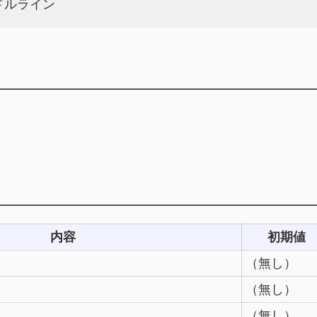
ミドルライン
内容
初期値
（無し）
（無し）
（無し）