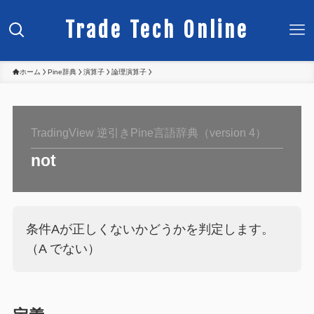
Trade Tech Online
ホーム
Pine辞典
演算子
論理演算子
TradingView 逆引きPine言語辞典（version 4）
not
条件Aが正しくないかどうかを判定します。
（A でない）