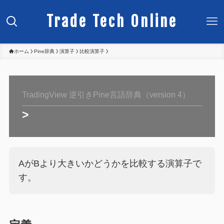
Trade Tech Online
ホーム
Pine辞典
演算子
比較演算子
TradingView 逆引きPine言語辞典（version 4）
>
AがBより大きいかどうかを比較する演算子で
す。