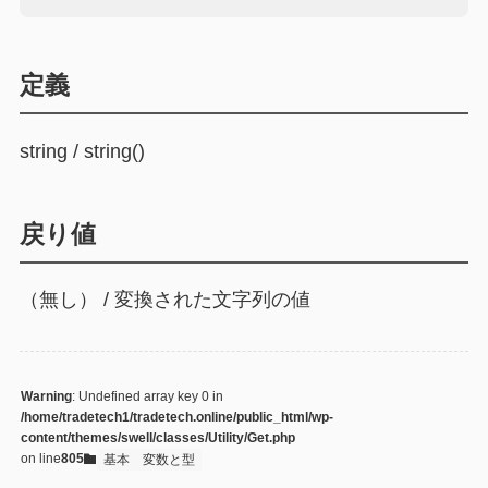
定義
string / string()
戻り値
（無し） / 変換された文字列の値
Warning
: Undefined array key 0 in
/home/tradetech1/tradetech.online/public_html/wp-
content/themes/swell/classes/Utility/Get.php
on line
805
基本
変数と型