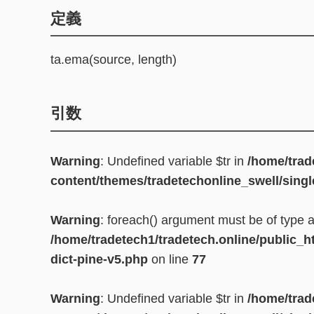
定義
ta.ema(source, length)
引数
Warning
: Undefined variable $tr in
/home/trad
content/themes/tradetechonline_swell/singl
Warning
: foreach() argument must be of type ar
/home/tradetech1/tradetech.online/public_h
dict-pine-v5.php
on line
77
Warning
: Undefined variable $tr in
/home/trad