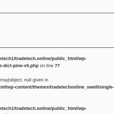
etech1/tradetech.online/public_html/wp-
e-dict-pine-v5.php
on line
77
ray|object, null given in
tml/wp-content/themes/tradetechonline_swell/single-
etech1/tradetech.online/public_html/wp-