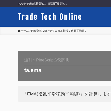
あなたの株式投資に、最新IT技術を。
Trade Tech Online
ホーム
Pine辞典(v5)
テクニカル指標
移動平均線
逆引きPineScript(v5)辞典
ta.ema
「EMA(指数平滑移動平均線)」を計算しま