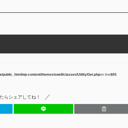
e/public_html/wp-content/themes/swell/classes/Utility/Get.php
on line
805
たらシェアしてね！