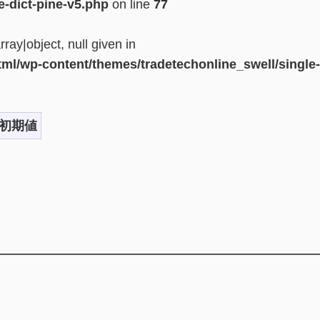
e-dict-pine-v5.php
on line
77
ray|object, null given in
tml/wp-content/themes/tradetechonline_swell/single-
初期値