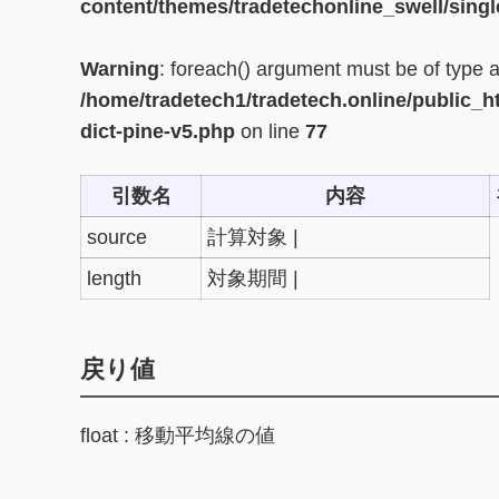
content/themes/tradetechonline_swell/singl
Warning
: foreach() argument must be of type ar
/home/tradetech1/tradetech.online/public_h
dict-pine-v5.php
on line
77
引数名
内容
source
計算対象 |
length
対象期間 |
戻り値
float : 移動平均線の値