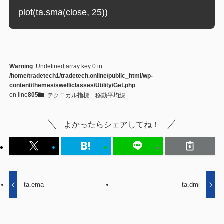
Warning
: Undefined array key 0 in
/home/tradetech1/tradetech.online/public_html/wp-
content/themes/swell/classes/Utility/Get.php
on line
805
テクニカル指標
移動平均線
よかったらシェアしてね！
ta.ema
ta.dmi