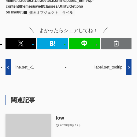
/home/tradetech1/tradetech.online/public_html/wp-
content/themes/swell/classes/Utility/Get.php
on line
805
描画オブジェクト
ラベル
よかったらシェアしてね！
line.set_x1
label.set_tooltip
関連記事
low
2020年8月19日