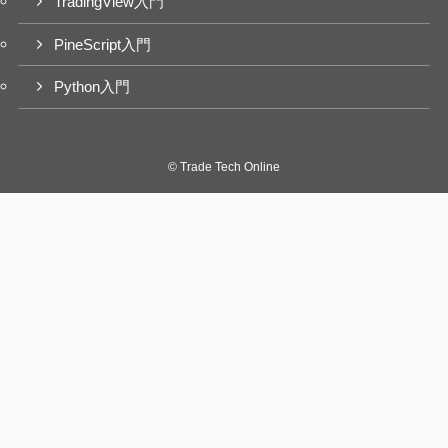
TradingView入門
PineScript入門
Python入門
©
Trade Tech Online