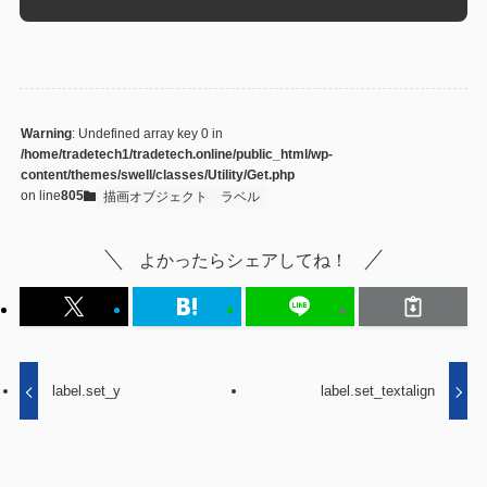
Warning
: Undefined array key 0 in
/home/tradetech1/tradetech.online/public_html/wp-
content/themes/swell/classes/Utility/Get.php
on line
805
描画オブジェクト
ラベル
よかったらシェアしてね！
label.set_y
label.set_textalign