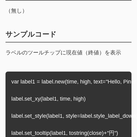
（無し）
サンプルコード
ラベルのツールチップに現在値（終値）を表示
var label1 = label.new(time, high, text="Hello, Pine!
label.set_xy(label1, time, high)
label.set_style(label1, style=label.style_label_down
label.set_tooltip(label1, tostring(close)+"円")