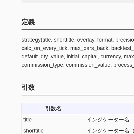
定義
strategy(title, shorttitle, overlay, format, preci
calc_on_every_tick, max_bars_back, backtest_fi
default_qty_value, initial_capital, currency, m
commission_type, commission_value, process_o
引数
引数名
title
インジケーター名
shorttitle
インジケーター名