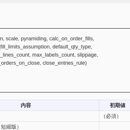
sion, scale, pyramiding, calc_on_order_fills,
ll_limits_assumption, default_qty_type,
ax_lines_count, max_labels_count, slippage,
rders_on_close, close_entries_rule)
内容
初期値
（必須）
（短縮版）