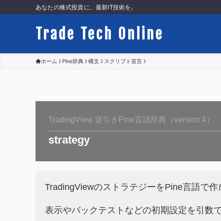
あなたの株式投資に、最新IT技術を。
Trade Tech Online
ホーム
Pine辞典
構文
スクリプト宣言
TradingView 逆引きPine言語辞典（version 4）
strategy
TradingViewのストラテジーをPine
表示やバックテストなどの初期設定を引数