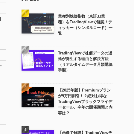
業種別株価指数（東証33業
t
種）をTradingViewで確認！テ
ィッカー（シンボルコード）一
覧
TradingViewで株価データの遅
延が発生する理由と解決方法
（リアルタイムデータ月額購読
ー
手順）
【2025年版】Premiumプラン
が9万円割引！？絶対お得な
TradingViewブラックフライデ
ーセール、今年の開催期間と内
容は？
【画像で解説】TradingViewチ