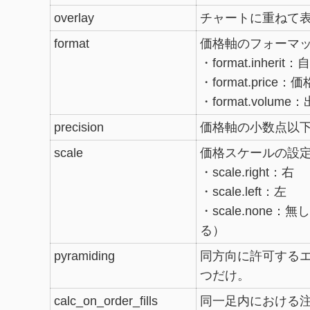
overlay
チャートに重ねて
format
価格軸のフォーマ
・format.inherit：
・format.price：
・format.volum
precision
価格軸の小数点以下
scale
価格スケールの設
・scale.right：右
・scale.left：左
・scale.none：
る）
pyramiding
同方向に許可する
つだけ。
calc_on_order_fills
同一足内における注