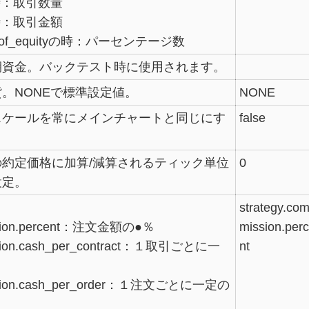
dの時：取引数量
hの時：取引金額
ent_of_equityの時：パーセンテージ数
期資金。バックテスト時に使用されます。
。NONEで標準設定値。
NONE
スケールを常にメインチャートと同じにす
false
約定価格に加算/減算されるティック単位
0
設定。
。
strategy.co
ission.percent：注文金額の●％
mission.per
ssion.cash_per_contract：１取引ごとに一
nt
ission.cash_per_order：１注文ごとに一定の