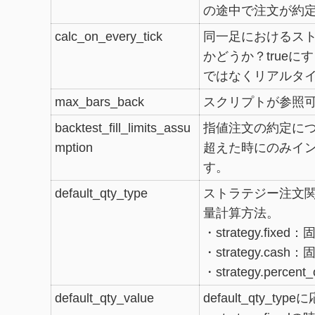
の途中で注文が約
calc_on_every_tick
同一足におけるス
かどうか？true
ではなくリアルタ
max_bars_back
スクリプトが参照
backtest_fill_limits_assu
指値注文の約定に
mption
超えた時にのみイ
す。
default_qty_type
ストラテジー注文
量計算方法。
・strategy.fixe
・strategy.cash
・strategy.perce
default_qty_value
default_qty_t