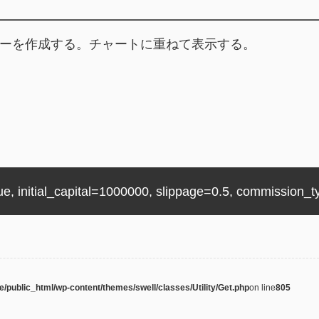
トラテジーを作成する。チャートに重ねて表示する。
true, initial_capital=1000000, slippage=0.5, commissio
e/public_html/wp-content/themes/swell/classes/Utility/Get.php
on line
805