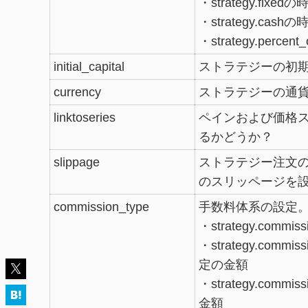
・strategy.fixe
・strategy.cas
・strategy.perc
initial_capital
ストラテジーの初
currency
ストラテジーの通貨
linktoseries
ペインおよび価格
るかどうか？
slippage
ストラテジー注文の
のスリッページを
commission_type
手数料体系の設定
・strategy.comm
・strategy.commi
定の金額
・strategy.comm
金額