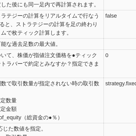
定した後にも同一足内で再計算されます。
トラテジーの計算をリアルタイムで行なう
false
にすると、ストラテジーの計算を足の終わり
イムで枚ティック計算します。
可能な過去足数の最大値。
ついて、株価が指値注文価格を●ティック
0
ントラバーで約定とみなすか？指定できま
関数で取引数量が指定されない時の取引数
strategy.fixe
d：固定数量
：固定金額
nt_of_equity（総資金の●％）
ypeに応じた数値を指定。