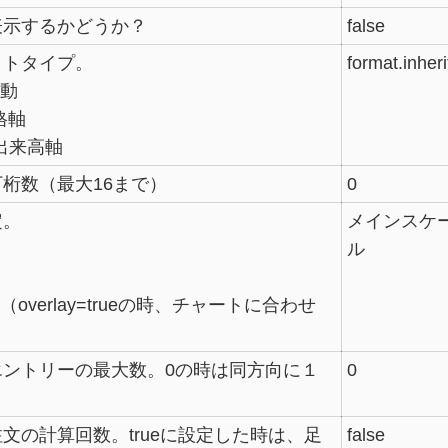
表示するかどうか？
false
ットタイプ。
format.inheri
自動
価格軸
e：出来高軸
桁数（最大16まで）
0
定。
メインスケ
ル
無し（overlay=trueの時、チャートに合わせ
エントリーの最大数。0の時は同方向に１
0
文の計算回数。trueに設定した時は、足
false