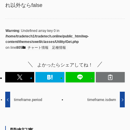
れ以外ならfalse
Warning
: Undefined array key 0 in
/home/tradetech1/tradetech.online/public_html/wp-
content/themes/swell/classes/Utility/Get.php
on line
805
チャート情報
足種情報
よかったらシェアしてね！
timeframe.period
timeframe.isdwm