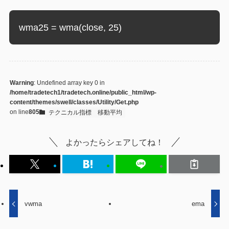
wma25 = wma(close, 25)
Warning
: Undefined array key 0 in
/home/tradetech1/tradetech.online/public_html/wp-
content/themes/swell/classes/Utility/Get.php
on line
805
テクニカル指標
移動平均
よかったらシェアしてね！
vwma
ema