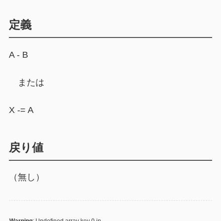
定義
A - B
または
X -= A
戻り値
（無し）
Warning
: Undefined array key 0 in