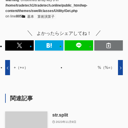
/home/tradetech1/tradetech.online/public_html/wp-
content/themes/swell/classes/Utility/Get.php
on line
805
基本
算術演算子
よかったらシェアしてね！
+（+=）
%（%=）
関連記事
str.split
2023年11月9日