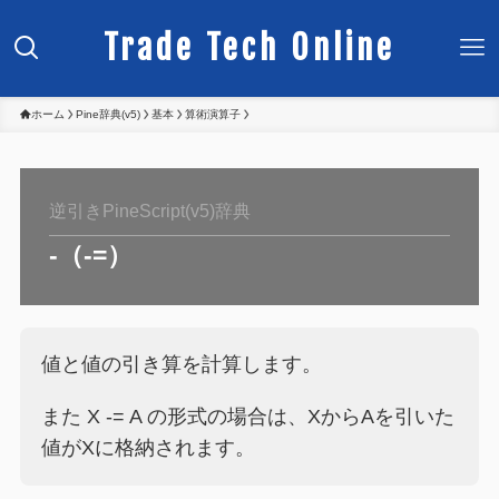
Trade Tech Online
ホーム
Pine辞典(v5)
基本
算術演算子
逆引きPineScript(v5)辞典
-（-=）
値と値の引き算を計算します。
また X -= A の形式の場合は、XからAを引いた
値がXに格納されます。