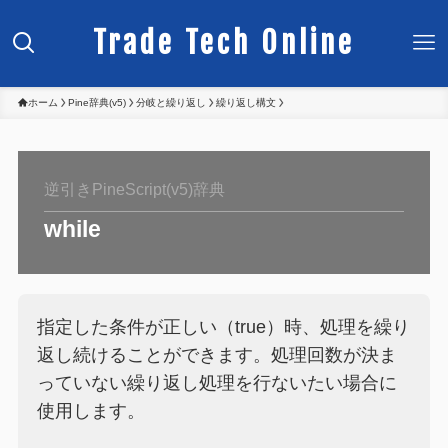
Trade Tech Online
ホーム
Pine辞典(v5)
分岐と繰り返し
繰り返し構文
逆引きPineScript(v5)辞典
while
指定した条件が正しい（true）時、処理を繰り
返し続けることができます。処理回数が決ま
っていない繰り返し処理を行ないたい場合に
使用します。