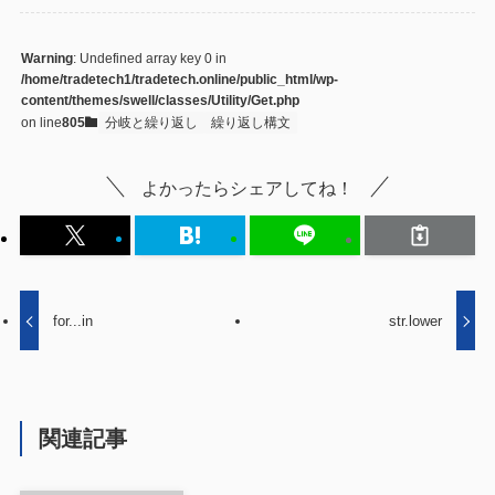
Warning
: Undefined array key 0 in
/home/tradetech1/tradetech.online/public_html/wp-
content/themes/swell/classes/Utility/Get.php
on line
805
分岐と繰り返し
繰り返し構文
よかったらシェアしてね！
for...in
str.lower
関連記事