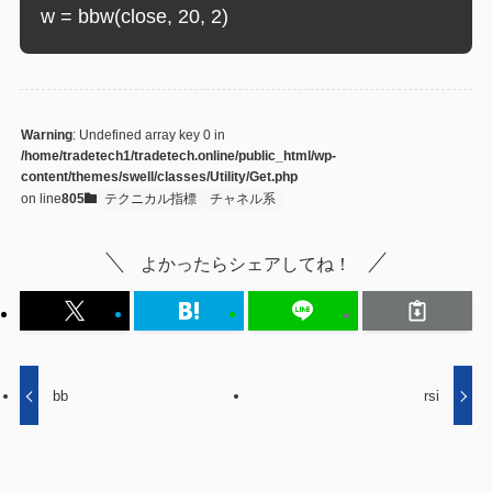
w = bbw(close, 20, 2)
Warning
: Undefined array key 0 in
/home/tradetech1/tradetech.online/public_html/wp-
content/themes/swell/classes/Utility/Get.php
on line
805
テクニカル指標
チャネル系
よかったらシェアしてね！
bb
rsi