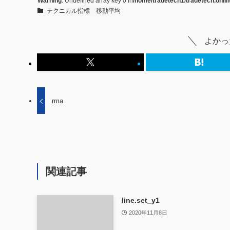
Warning
: Undefined array key 0 in
/home/tradetech1/tradetech.onlin
テクニカル指標
移動平均
よかっ
rma
関連記事
line.set_y1
2020年11月8日