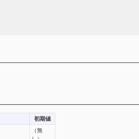
初期値
（無
し）