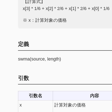
【計算式】
x[3] * 1/6 + x[2] * 2/6 + x[1] * 2/6 + x[0] * 1/6
※ x：計算対象の価格
定義
swma(source, length)
引数
引数名
内容
x
計算対象の価格