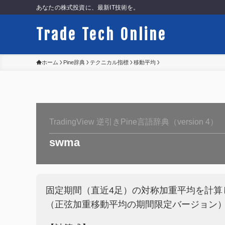
あなたの株式投資に、最新IT技術を。
Trade Tech Online
ホーム
Pine辞典
テクニカル指標
移動平均
TradingView 逆引きPine言語辞典（version 4）
swma
固定期間（直近4足）の対称加重平均を計算
（正弦加重移動平均の期間限定バージョン