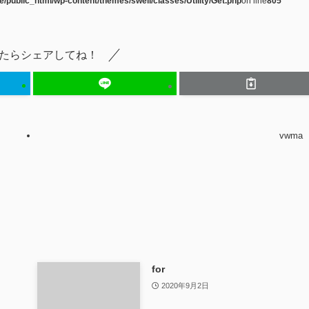
e/public_html/wp-content/themes/swell/classes/Utility/Get.php
on line
805
たらシェアしてね！
vwma
for
2020年9月2日