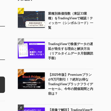
業種別株価指数（東証33業
種）をTradingViewで確認！テ
ィッカー（シンボルコード）一
覧
TradingViewで株価データの遅
延が発生する理由と解決方法
（リアルタイムデータ月額購読
手順）
【2025年版】Premiumプラン
が9万円割引！？絶対お得な
TradingViewブラックフライデ
ーセール、今年の開催期間と内
容は？
【画像で解説】TradingViewチ