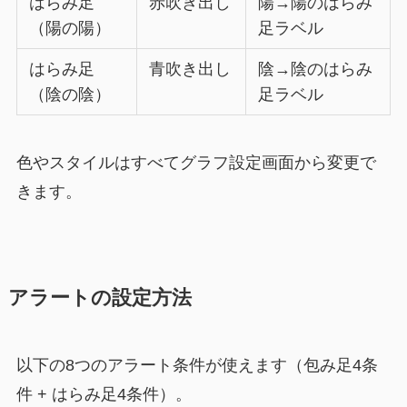
はらみ足
赤吹き出し
陽→陽のはらみ
（陽の陽）
足ラベル
はらみ足
青吹き出し
陰→陰のはらみ
（陰の陰）
足ラベル
色やスタイルはすべてグラフ設定画面から変更で
きます。
アラートの設定方法
以下の8つのアラート条件が使えます（包み足4条
件 + はらみ足4条件）。