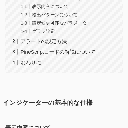
表示内容について
検出パターンについて
設定変更可能なパラメータ
グラフ設定
アラートの設定方法
PineScriptコードの解説について
おわりに
インジケーターの基本的な仕様
表示内容について