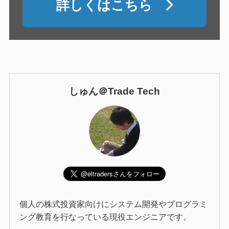
詳しくはこちら
しゅん＠Trade Tech
個人の株式投資家向けにシステム開発やプログラミ
ング教育を行なっている現役エンジニアです。