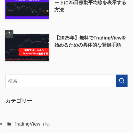
ートに25日移動平均線を表示する
方法
【2025年】無料でTradingViewを
始めるための具体的な登録手順
カテゴリー
TradingView
(78)