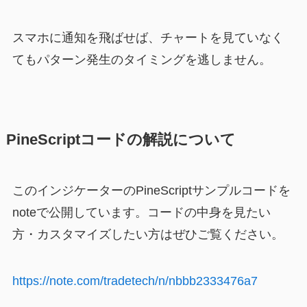
スマホに通知を飛ばせば、チャートを見ていなく
てもパターン発生のタイミングを逃しません。
PineScriptコードの解説について
このインジケーターのPineScriptサンプルコードを
noteで公開しています。コードの中身を見たい
方・カスタマイズしたい方はぜひご覧ください。
https://note.com/tradetech/n/nbbb2333476a7