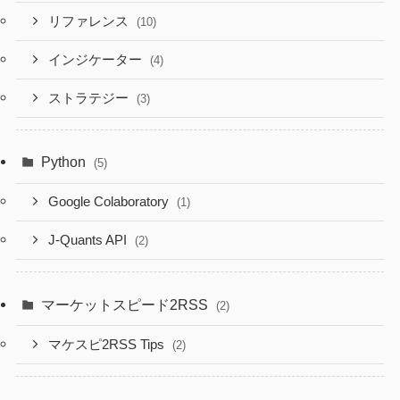
リファレンス
(10)
インジケーター
(4)
ストラテジー
(3)
Python
(5)
Google Colaboratory
(1)
J-Quants API
(2)
マーケットスピード2RSS
(2)
マケスピ2RSS Tips
(2)