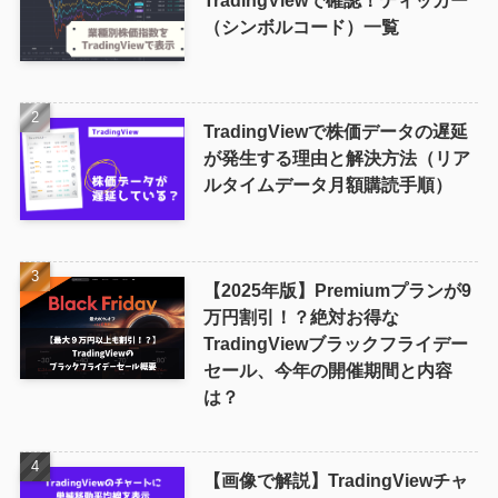
（シンボルコード）一覧
TradingViewで株価データの遅延
が発生する理由と解決方法（リア
ルタイムデータ月額購読手順）
【2025年版】Premiumプランが9
万円割引！？絶対お得な
TradingViewブラックフライデー
セール、今年の開催期間と内容
は？
【画像で解説】TradingViewチャ