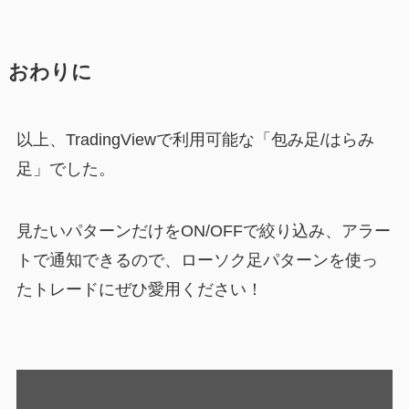
おわりに
以上、TradingViewで利用可能な「包み足/はらみ
足」でした。
見たいパターンだけをON/OFFで絞り込み、アラー
トで通知できるので、ローソク足パターンを使っ
たトレードにぜひ愛用ください！