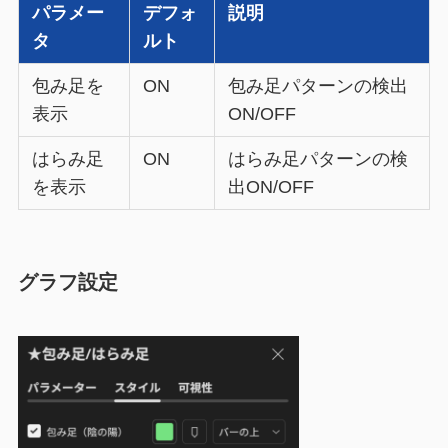
パラメー
デフォ
説明
タ
ルト
包み足を
ON
包み足パターンの検出
表示
ON/OFF
はらみ足
ON
はらみ足パターンの検
を表示
出ON/OFF
グラフ設定