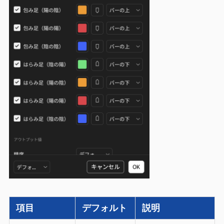
項目
デフォルト
説明