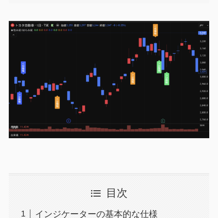
目次
インジケーターの基本的な仕様