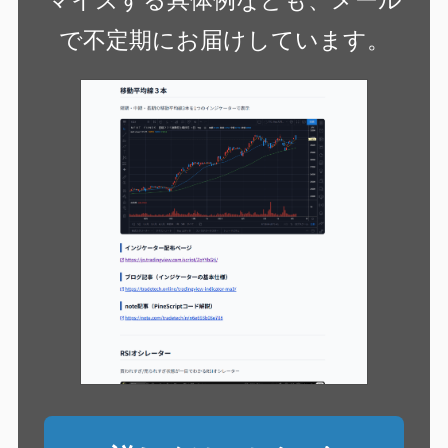
マイズする具体例なども、メール
で不定期にお届けしています。