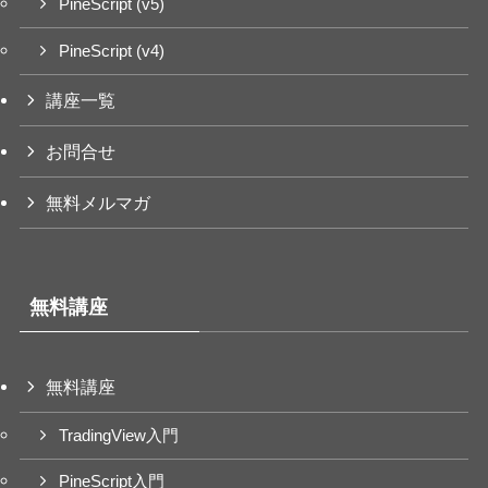
PineScript (v5)
PineScript (v4)
講座一覧
お問合せ
無料メルマガ
無料講座
無料講座
TradingView入門
PineScript入門