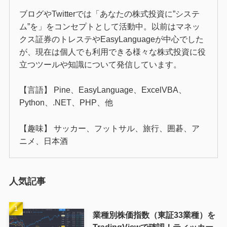
ブログやTwitterでは「あなたの株式投資に”システ
ム”を」をコンセプトとして活動中。以前はマネッ
クス証券のトレステやEasyLanguageが中心でした
が、現在は個人でも利用できる様々な株式投資に役
立つツールや知識について発信しています。
【言語】 Pine、EasyLanguage、ExcelVBA、
Python、.NET、PHP、他
【趣味】 サッカー、フットサル、旅行、囲碁、ア
ニメ、日本酒
人気記事
業種別株価指数（東証33業種）を
TradingViewで確認！ティッカー