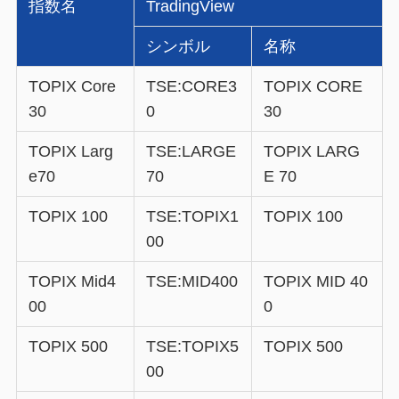
指数名
TradingView
シンボル
名称
TOPIX Core
TSE:CORE3
TOPIX CORE
30
0
30
TOPIX Larg
TSE:LARGE
TOPIX LARG
e70
70
E 70
TOPIX 100
TSE:TOPIX1
TOPIX 100
00
TOPIX Mid4
TSE:MID400
TOPIX MID 40
00
0
TOPIX 500
TSE:TOPIX5
TOPIX 500
00