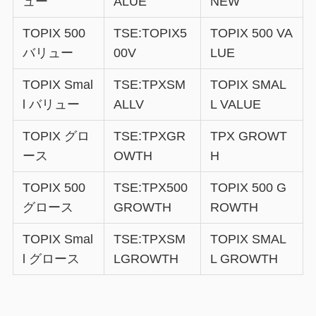
ュー
ALUE
NEW
TOPIX 500
TSE:TOPIX5
TOPIX 500 VA
バリュー
00V
LUE
TOPIX Smal
TSE:TPXSM
TOPIX SMAL
l バリュー
ALLV
L VALUE
TOPIX グロ
TSE:TPXGR
TPX GROWT
ース
OWTH
H
TOPIX 500
TSE:TPX500
TOPIX 500 G
グロース
GROWTH
ROWTH
TOPIX Smal
TSE:TPXSM
TOPIX SMAL
l グロース
LGROWTH
L GROWTH