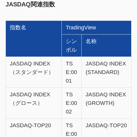
JASDAQ関連指数
指数名
TradingView
シン
名称
ボル
JASDAQ INDEX
TS
JASDAQ INDEX
（スタンダード）
E:00
(STANDARD)
01
JASDAQ INDEX
TS
JASDAQ INDEX
（グロース）
E:00
(GROWTH)
02
JASDAQ-TOP20
TS
JASDAQ-TOP20
E:00