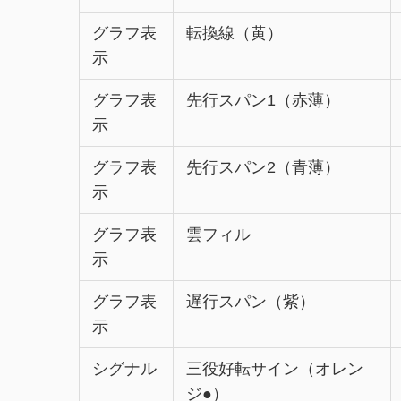
グラフ表
転換線（黄）
示
グラフ表
先行スパン1（赤薄）
示
グラフ表
先行スパン2（青薄）
示
グラフ表
雲フィル
示
グラフ表
遅行スパン（紫）
示
シグナル
三役好転サイン（オレン
ジ●）