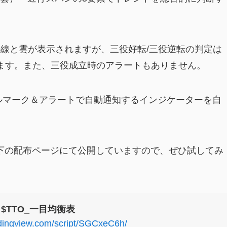
5本の線と雲が表示されますが、三役好転/三役逆転の判定は
ます。また、三役成立時のアラートもありません。
ルマーク＆アラートで自動通知するインジケーターを自
う、以下の配布ページにて公開していますので、ぜひ試してみ
$TTO_一目均衡表
radingview.com/script/SGCxeC6h/