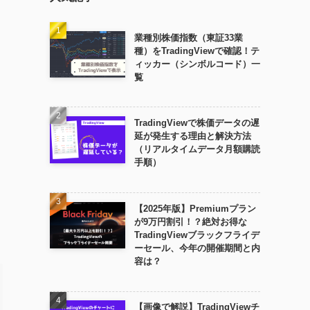
業種別株価指数（東証33業
種）をTradingViewで確認！テ
ィッカー（シンボルコード）一
覧
TradingViewで株価データの遅
延が発生する理由と解決方法
（リアルタイムデータ月額購読
手順）
【2025年版】Premiumプラン
が9万円割引！？絶対お得な
TradingViewブラックフライデ
ーセール、今年の開催期間と内
容は？
【画像で解説】TradingViewチ