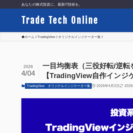
あなたの株式投資に、最新IT技術を。
Trade Tech Online
ホーム
TradingView
オリジナルインジケーター集
一目均衡表（三役好転/逆
2026
4/04
【TradingView自作イ
2026年4月2日
202
TradingView
オリジナルインジケーター集