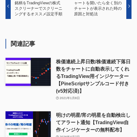
銘柄をTradingViewの株式
ャートを開いたら全く別の
スクリーナーでスクリーニ
チャートが表示された時の
ングするオススメ設定手順
原因と対処法
関連記事
株価連続上昇日数/株価連続下落日
数をチャートに自動表示してくれ
るTradingView用インジケーター
【PineScriptサンプルコード付き
(v5対応済)】
2021年1月8日
明けの明星/宵の明星を自動検出し
てアラート通知【TradingView自
作インジケーターの無料配布】
2026年4月7日